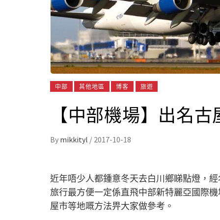
中部
其他地區
博客
旅遊
【中部機場】出名古
By
mikkityl
/
2017-10-18
近年唔少人都鍾意冬天去白川鄉睇點燈，經
旅行最方便一定係直飛中部新特麗亞國際機
屋市等地嘅方法畀大家做參考。