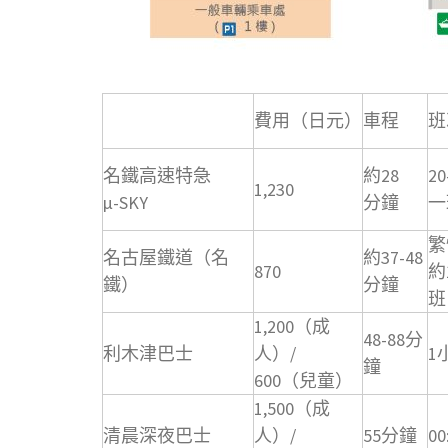
費用（日元）
車程
班
名鐵高速特急
約28
2
1,230
μ-SKY
分鐘
一
繁
名古屋鐵道（名
約37-48
870
約
鐵）
分鐘
班
1,200（成
48-88分
利木津巴士
人）/
1
鐘
600（兒童）
1,500（成
清晨深夜巴士
人）/
55分鐘
00