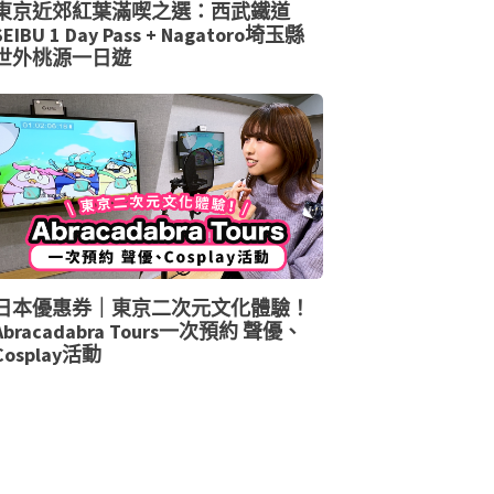
東京近郊紅葉滿喫之選：西武鐵道
SEIBU 1 Day Pass + Nagatoro埼玉縣
世外桃源一日遊
日本優惠券｜東京二次元文化體驗！
Abracadabra Tours一次預約 聲優、
Cosplay活動