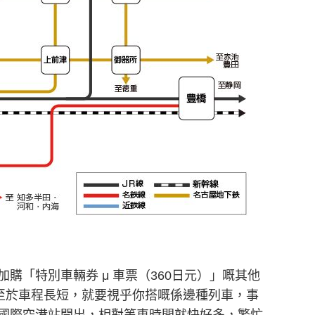
購「特別車輛券 μ 車票（360日元）」嘅其他
。至於車程長短，就要視乎你搭嘅係邊種列車，事