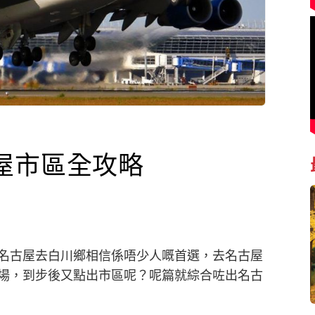
屋市區全攻略
名古屋去白川鄉相信係唔少人嘅首選，去名古屋
場，到步後又點出市區呢？呢篇就綜合咗出名古