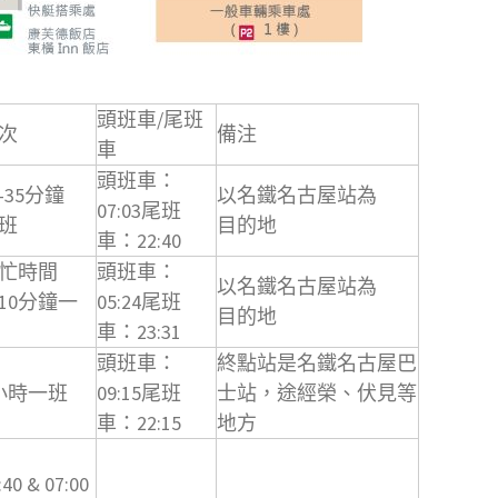
頭班車/尾班
次
備注
車
頭班車：
0-35分鐘
以名鐵名古屋站為
07:03尾班
班
目的地
車：22:40
忙時間
頭班車：
以名鐵名古屋站為
10分鐘一
05:24尾班
目的地
車：23:31
頭班車：
終點站是名鐵名古屋巴
小時一班
09:15尾班
士站，途經榮、伏見等
車：22:15
地方
:40 & 07:00