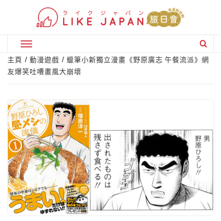
Skip
to
content
Primary
Menu
主頁
動漫遊戲
蠟筆小新獨立漫畫《野原廣志 午餐流派》網
友爆笑吐嘈畫風大崩壞