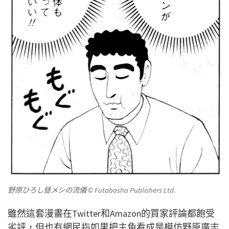
野原ひろし昼メシの流儀
© Futabasha Publishers Ltd.
雖然這套漫畫在Twitter和Amazon的買家評論都飽受
劣評，但也有網民指如果把主角看成是模仿野原廣志