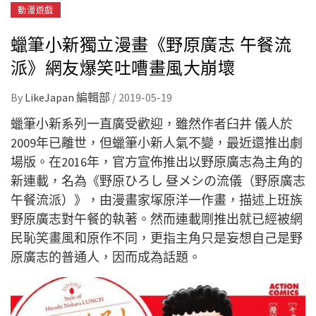
動漫遊戲
蠟筆小新獨立漫畫《野原廣志 午餐流
派》網友爆笑吐嘈畫風大崩壞
By
LikeJapan 編輯部
/
2019-05-19
蠟筆小新系列一直廣受歡迎，雖然作者臼井 儀人於
2009年已離世，但蠟筆小新人氣不變，最近還推出劇
場版。在2016年，官方宣佈推出以野原廣志為主角的
新連載，名為《野原ひろし 昼メシの流儀（野原廣志
午餐流派）》，由漫畫家塚原洋一作畫，描述上班族
野原廣志對午餐的執著。然而連載剛推出就已經被網
民恥笑畫風和原作不同，更指主角只是妄想自己是野
原廣志的普通人，因而成為話題。