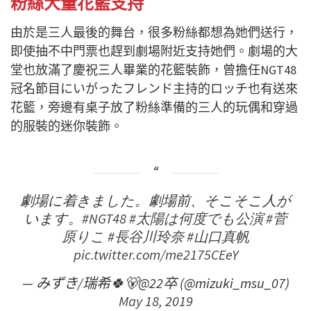
粉絲大量花籃支持
由於是三人最後的舞台，很多粉絲都想為她們送行，
即使抽不中門票也趕到劇場附近支持她們。劇場的大
堂也放滿了慶祝三人畢業的花籃裝飾，曾擔任NGT48
冠名節目にいがったフレンド主持的ロッチ也有送來
花籃，旁邊有桌子放了粉絲準備的三人的玩偶和穿過
的服裝的迷你裝飾。
劇場に着きました。劇場前、そこそこ人が
います。
#NGT48
#太陽は何度でも公演
#菅
原りこ
#長谷川玲奈
#山口真帆
pic.twitter.com/me2175CEeY
— みずき/瑞希🍀🐻@22卒 (@mizuki_msu_07)
May 18, 2019