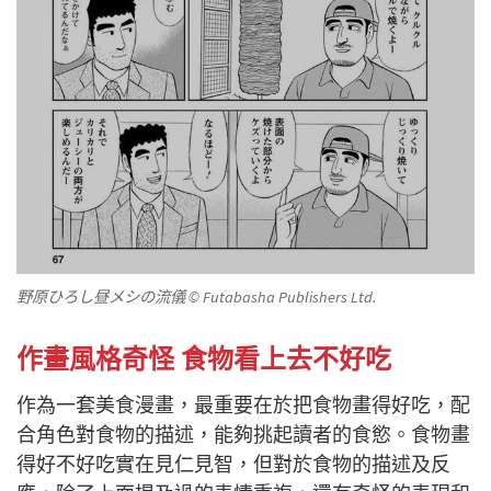
野原ひろし昼メシの流儀
© Futabasha Publishers Ltd.
作畫風格奇怪 食物看上去不好吃
作為一套美食漫畫，最重要在於把食物畫得好吃，配
合角色對食物的描述，能夠挑起讀者的食慾。食物畫
得好不好吃實在見仁見智，但對於食物的描述及反