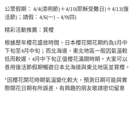
公眾假期： 4/4(清明節)＋4/10(耶穌受難日)＋4/13(復
活節)；請假：4/6(一) – 4/9(四)
精彩活動推薦：賞櫻
根據歷年櫻花盛放時間，日本櫻花開花期約為3月中
下旬至4月中旬；而北海道、東北地區一般因氣溫較
低而較遲，4月中下旬正值櫻花滿開時期。大家可以
善用復活節假期暢遊日本北海道與東北地區並賞櫻。
*因櫻花開花時期氣溫變化較大，預測日期可能與實
際開花日期有所誤差，有興趣的朋友敬請密切留意
2020年年初公佈的櫻花滿開預測。
各地賞櫻地點介紹可參考以下文章：
北海道：
跟GLAY迷遊函館睇櫻花！帶你尋找函館「6
大必遊景點」