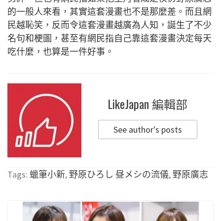
的一般人來看，其實這套漫畫也不是那麼差。而且網
民越恥笑，反而令這套漫畫越廣為人知，誕生了不少
名句和梗圖，甚至有網民指自己靠這套漫畫決定每天
吃什麼，也算是一件好事。
LikeJapan 編輯部
See author's posts
Tags:
蠟筆小新
,
野原ひろし 昼メシの流儀
,
野原廣志