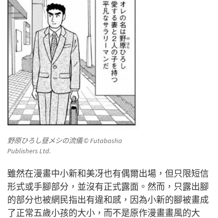
野原ひろし昼メシの流儀
© Futabasha
Publishers Ltd.
雖然在漫畫中小新和美冴也有偶爾出場，但只限短信
形式或手腳部分，並沒有正式露面。然而，只露出腳
的部分也被網民指出有違和感，因為小新的腳被畫成
了正常五歲小孩的大小，而不是原作漫畫畫風的大