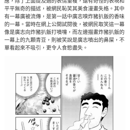
應，除了上面提及過的表情重複，還有奇怪的表現和
平平無奇的描述，被網民恥笑其美食漫畫失格。其中
有一幕廣被流傳，是第一話中廣志嗅炸豬扒飯的香味
的一幕。當時在網上公開試閱後，被網民取笑這一幕
像是廣志向炸豬扒飯打噴嚏，而左邊描畫炸豬扒飯的
一幕上的九顆青豆，則被笑說是廣志噴出的鼻屎，不
單看起來不吸引，更令人食慾盡失。