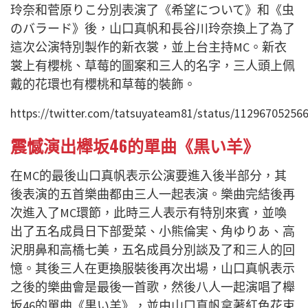
玲奈和菅原りこ分別表演了《希望について》和《虫
のバラード》後，山口真帆和長谷川玲奈換上了為了
這次公演特別製作的新衣裳，並上台主持MC。新衣
裳上有櫻桃、草莓的圖案和三人的名字，三人頭上佩
戴的花環也有櫻桃和草莓的裝飾。
https://twitter.com/tatsuyateam81/status/11296705256
震憾演出櫸坂46的單曲《黒い羊》
在MC的最後山口真帆表示公演要進入後半部分，其
後表演的五首樂曲都由三人一起表演。樂曲完結後再
次進入了MC環節，此時三人表示有特別來賓，並喚
出了五名成員日下部愛菜、小熊倫実、角ゆりあ、高
沢朋鼻和高橋七美，五名成員分別談及了和三人的回
憶。其後三人在更換服裝後再次出場，山口真帆表示
之後的樂曲會是最後一首歌，然後八人一起演唱了櫸
坂46的單曲《黒い羊》，並由山口真帆拿著紅色花束