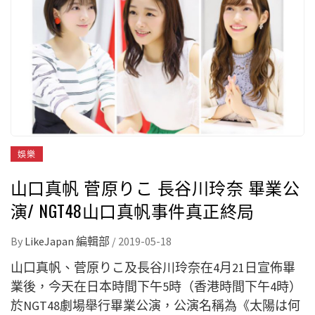
娛樂
山口真帆 菅原りこ 長谷川玲奈 畢業公
演/ NGT48山口真帆事件真正終局
By
LikeJapan 編輯部
/
2019-05-18
山口真帆、菅原りこ及長谷川玲奈在4月21日宣佈畢
業後，今天在日本時間下午5時（香港時間下午4時）
於NGT48劇場舉行畢業公演，公演名稱為《太陽は何