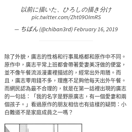
以前に描いた、ひろしの描き分け
pic.twitter.com/Zht09OImRS
— ちばん (@chiban3rd)
February 16, 2019
除了外貌，廣志的性格和行事風格都和原作中不同。
原作中，廣志平常上班都會帶著愛妻美冴做的便當，
並不像午餐流派漫畫裡描述的，經常出外用膳。而
且，廣志零用錢不多，理應不足夠他每天出外午餐。
而網民認為最不合理的，就是在第一話裡出現的廣志
的一句話：「我的名字是野原廣志，有一個愛妻和兩
個孩子。」看過原作的朋友相信也有這樣的疑問：小
白難道不是家庭成員之一嗎？