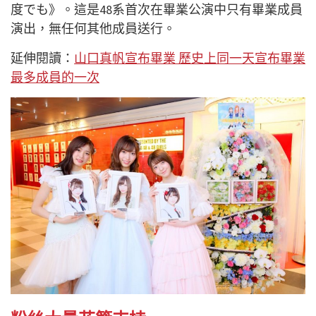
度でも》。這是48系首次在畢業公演中只有畢業成員
演出，無任何其他成員送行。
延伸閱讀：
山口真帆宣布畢業 歷史上同一天宣布畢業
最多成員的一次