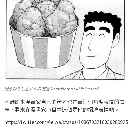
野原ひろし昼メシの流儀
© Futabasha Publishers Ltd.
不過原來漫畫家自己的簽名也是畫這個角度表情的廣
志，看來在漫畫家心目中這個是他的招牌表情吧。
https://twitter.com/0eiwa/status/1086795216030289925