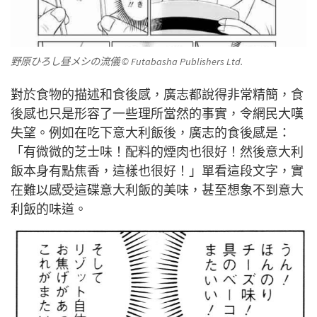
野原ひろし昼メシの流儀
© Futabasha Publishers Ltd.
對於食物的描述和食後感，廣志都說得非常精簡，食
後感也只是形容了一些理所當然的事實，令網民大嘆
失望。例如在吃下意大利飯後，廣志的食後感是：
「有微微的芝士味！配料的煙肉也很好！然後意大利
飯本身有點焦香，這樣也很好！」單看這段文字，實
在難以感受這碟意大利飯的美味，甚至想象不到意大
利飯的味道。