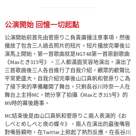
公演開始 回憶一切起點
公演開始前首先由菅原りこ負責廣播注意事項，然後
播放了包含三人過去照片的短片。短片播放完畢後公
演馬上開始，第一首歌曲就是NGT48第一首原創歌曲
《Maxとき315号》，三人都滿面笑容地演出。演出了
三首歌曲後三人各自進行了自我介紹，觀眾的歡聲比
平常更盛大。自我介紹完畢後山口真帆和菅原りこ為
了接下來的準備離開了舞台，只剩長谷川玲奈一人在
舞台上主持MC，她分享了拍攝《Maxとき315号》的
MV時的幕後趣事。
MC結束後是由山口真帆和菅原りこ兩人表演的《お
しべとめしべと夜の蝶々》，兩人在演出的最後嘴唇
對嘴唇親吻，在Twitter上掀起了熱烈反應。在長谷川