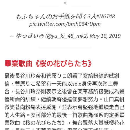
もふちゃんのお手紙を聞く3人
#NGT48
pic.twitter.com/bmh864rUpm
— ゆっきぃ🍚 (@yu_ki_48_mk2)
May 18, 2019
畢業歌曲《桜の花びらたち》
最後長谷川玲奈和菅原りこ朗讀了寫給粉絲的感謝
信，菅原りこ希望有一天能以solo身份再次踏上舞
台，長谷川玲奈則表示之後會在某事務所接受成為聲
優所需的訓練，繼續朝聲優這個夢想努力。山口真帆
微笑著向粉絲表達感謝，並表示會堅強地繼續走自己
的人生路。安可部分的最後一首歌曲為48系的定番畢
業歌曲《桜の花びらたち》，舞台飄落大量紙櫻花花