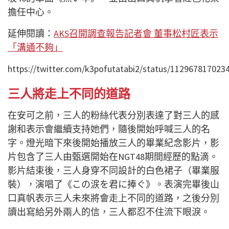
擔任中心。
延伸閱讀：
AKS召開調查報告記者會 董事松村匠表示
「溝通不夠」
https://twitter.com/k3pofutatabi2/status/112967817023
三人將走上不同的道路
在安可之前，三人的粉絲代表分別表達了對三人的感
謝和表示會繼續支持她們，隨後開始呼喊三人的名
字。燈光暗下來後開始播放三人的畢業紀念影片，影
片包含了三人由甄選開始在NGT48期間經歷的點滴。
影片結束後，三人身穿不同設計的白色裙子（畢業服
裝），演唱了《この涙を君に捧ぐ》。表演完畢後山
口真帆表示三人未來將會走上不同的道路，之後分別
讀出寫給另外兩人的信，三人都忍不住流下眼淚。