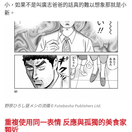
小，如果不是叫廣志爸爸的話真的難以想象那就是小
新。
野原ひろし昼メシの流儀
© Futabasha Publishers Ltd.
重複使用同一表情 反應與孤獨的美食家
類近