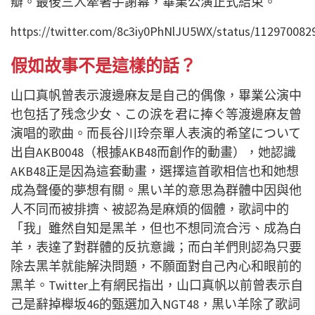
瓣。最後三人牽著手謝幕，畢業公演正式結束。
https://twitter.com/8c3iy0PhNlJU5WX/status/11297008
假如故事不是這樣的話？
山口真帆曾表示渡邊麻友是自己的偶像，畢業公演中
也包括了残念少女、この涙を君に捧ぐ等渡邊麻友曾
演唱的歌曲。而長谷川玲奈單人表演的希望について
出自AKB0048（根據AKB48而創作的動畫），她認識
AKB48正是因為這套動畫，選擇這首歌相信也和她想
成為聲優的夢想有關。黒い羊的意思為群體中因與他
人不同而被排擠、被認為是麻煩的個體，歌詞中的
「我」雖然自知是黑羊，但也不想同流合污、成為白
羊，表達了對群體的反抗意識；而白羊們則認為只要
除去黑羊就能解決問題，不願面對自己內心和眼前的
黑羊。Twitter上有網民指出，山口真帆以前曾表示自
己是辭掉櫸坂46的甄選加入NGT48，黒い羊除了歌詞