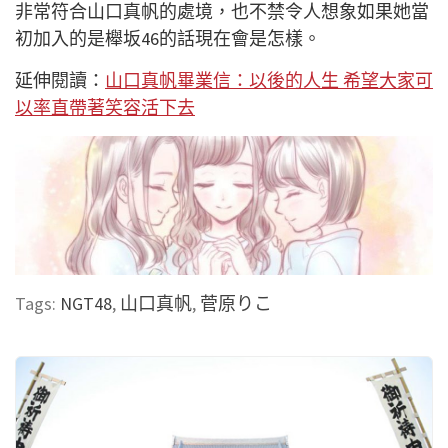
非常符合山口真帆的處境，也不禁令人想象如果她當
初加入的是櫸坂46的話現在會是怎樣。
延伸閱讀：
山口真帆畢業信：以後的人生 希望大家可
以率直帶著笑容活下去
Tags:
NGT48
,
山口真帆
,
菅原りこ