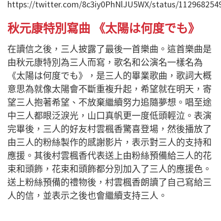
https://twitter.com/8c3iy0PhNlJU5WX/status/11296825
秋元康特別寫曲 《太陽は何度でも》
在讀信之後，三人披露了最後一首樂曲。這首樂曲是
由秋元康特別為三人而寫，歌名和公演名一樣名為
《太陽は何度でも》，是三人的畢業歌曲，歌詞大概
意思為就像太陽會不斷重複升起，希望就在明天，寄
望三人抱著希望、不放棄繼續努力追隨夢想。唱至途
中三人都眼泛淚光，山口真帆更一度低頭輕泣。表演
完畢後，三人的好友村雲楓香驚喜登場，然後播放了
由三人的粉絲製作的感謝影片，表示對三人的支持和
應援。其後村雲楓香代表送上由粉絲預備給三人的花
束和頭飾，花束和頭飾都分別加入了三人的應援色。
送上粉絲預備的禮物後，村雲楓香朗讀了自己寫給三
人的信，並表示之後也會繼續支持三人。