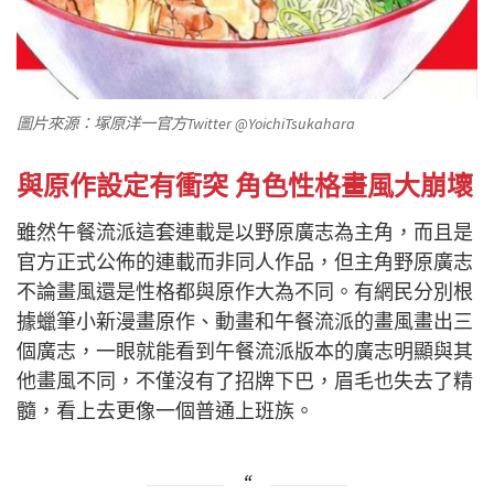
圖片來源：塚原洋一官方Twitter @YoichiTsukahara
與原作設定有衝突 角色性格畫風大崩壞
雖然午餐流派這套連載是以野原廣志為主角，而且是
官方正式公佈的連載而非同人作品，但主角野原廣志
不論畫風還是性格都與原作大為不同。有網民分別根
據蠟筆小新漫畫原作、動畫和午餐流派的畫風畫出三
個廣志，一眼就能看到午餐流派版本的廣志明顯與其
他畫風不同，不僅沒有了招牌下巴，眉毛也失去了精
髓，看上去更像一個普通上班族。