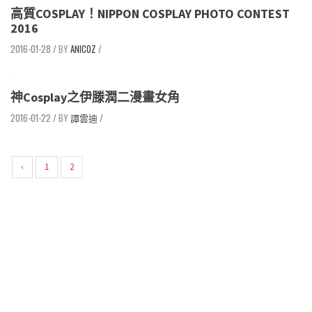
高質COSPLAY！NIPPON COSPLAY PHOTO CONTEST
2016
2016-01-28
/
ANICOZ
/
神Cosplay之伊滕潤二漫畫女角
2016-01-22
/
譚雲迪
/
‹
1
2