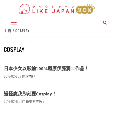
Skip
to
content
Primary
Menu
主頁
COSPLAY
COSPLAY
日本少女以彩繪100%還原伊藤潤二作品！
2016-02-23
/
RYAN
/
遇怪魔我即刻要Cosplay！
2016-02-16
/
新東方不敗
/