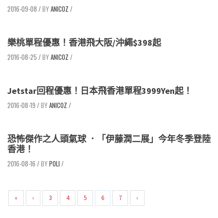
2016-09-08
/
ANICOZ
/
樂桃單程優惠！香港飛大阪/沖繩$398起
2016-08-25
/
ANICOZ
/
Jetstar回程優惠！日本飛香港單程3999Yen起！
2016-08-19
/
ANICOZ
/
恐怖傑作之人頭氣球 ．「伊藤潤二展」今年冬季登陸
香港！
2016-08-16
/
POLI
/
«
‹
3
4
5
6
7
›