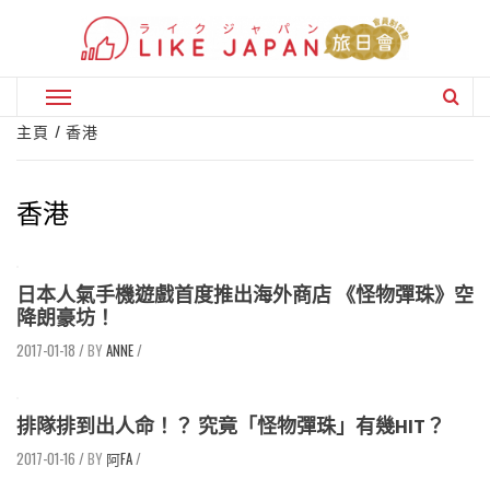
Skip
to
content
Primary
Menu
主頁
香港
香港
日本人氣手機遊戲首度推出海外商店 《怪物彈珠》空
降朗豪坊！
2017-01-18
/
ANNE
/
排隊排到出人命！？ 究竟「怪物彈珠」有幾HIT？
2017-01-16
/
阿FA
/