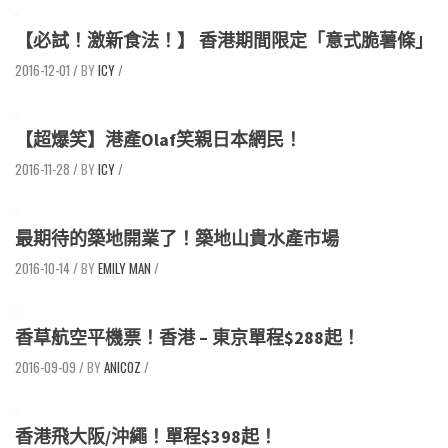
【必試！激新食法！】 香港期間限定「意式脆薯條」
2016-12-01
/
ICY
/
【超爆笑】港產Olaf笑親日本網民！
2016-11-28
/
ICY
/
最期待的築地開業了！築地山貴水產市場
2016-10-14
/
EMILY MAN
/
香草航空平機票！香港 – 東京單程$288起！
2016-09-09
/
ANICOZ
/
香港飛大阪/沖繩！單程$398起！