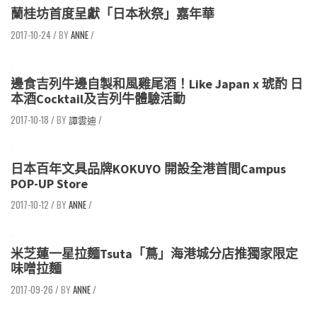
蘭桂坊首度呈獻「日本秋祭」嘉年華
2017-10-24
/
ANNE
/
邊食吉列牛邊自製和風雞尾酒！Like Japan x 琥酌 日
本酒Cocktail及吉列牛體驗活動
2017-10-18
/
譚雲迪
/
日本百年文具品牌KOKUYO 開設全港首間Campus
POP-UP Store
2017-10-12
/
ANNE
/
米芝蓮一星拉麵Tsuta「蔦」海港城分店推獨家限定
味噌拉麵
2017-09-26
/
ANNE
/