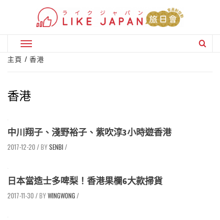
Skip
to
content
Primary
Menu
主頁
香港
香港
中川翔子、淺野裕子、紫吹淳3小時遊香港
2017-12-20
/
SENBI
/
日本當造士多啤梨！香港果欄6大款掃貨
2017-11-30
/
WINGWONG
/