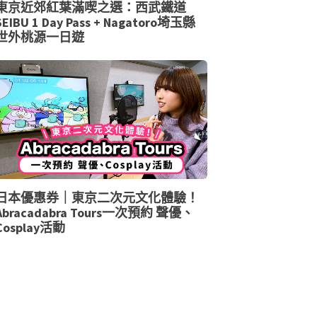
東京近郊紅葉滿喫之選：西武鐵道
SEIBU 1 Day Pass + Nagatoro埼玉縣
世外桃源一日遊
日本優惠券｜東京二次元文化體驗！
Abracadabra Tours一次預約 聲優、
Cosplay活動