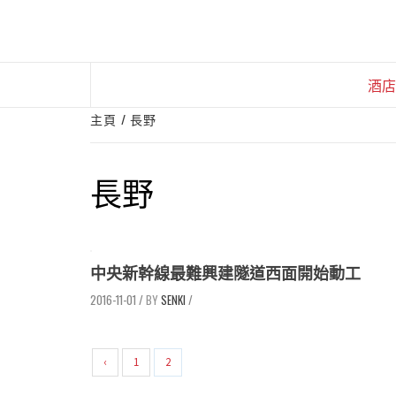
Skip
to
content
酒店
主頁
長野
長野
中央新幹線最難興建隧道西面開始動工
2016-11-01
/
SENKI
/
‹
1
2