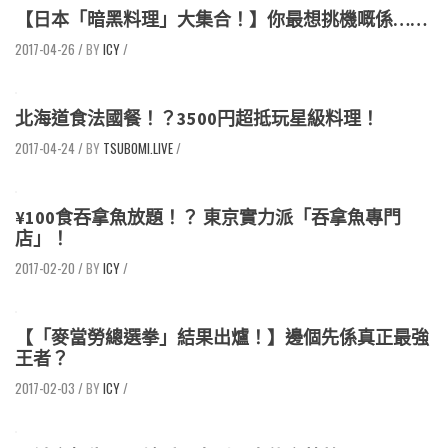
【日本「暗黑料理」大集合！】你最想挑機嘅係……
2017-04-26
/
ICY
/
北海道食法國餐！？3500円超抵玩星級料理！
2017-04-24
/
TSUBOMI.LIVE
/
¥100食吞拿魚放題！？ 東京實力派「吞拿魚專門
店」！
2017-02-20
/
ICY
/
【「麥當勞總選拳」結果出爐！】邊個先係真正最強
王者？
2017-02-03
/
ICY
/