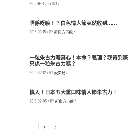
2016-11-14
/
ICY
/
唔係呀嘛！？白色情人節竟然收到……
2016-03-15
/
新東方不敗
/
一粒朱古力嘅真心！本命？義理？我得到嘅
只係一粒朱古力嗎？
2016-02-12
/
愛美麗
/
慎入！日本五大重口味情人節朱古力！
2016-02-05
/
新東方不敗
/
‹
1
2