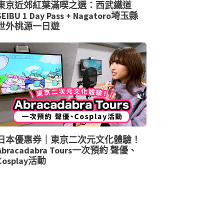
東京近郊紅葉滿喫之選：西武鐵道
SEIBU 1 Day Pass + Nagatoro埼玉縣
世外桃源一日遊
日本優惠券｜東京二次元文化體驗！
Abracadabra Tours一次預約 聲優、
Cosplay活動