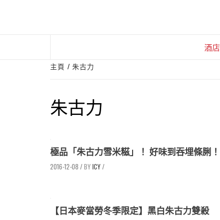
Skip
to
content
酒店
主頁
朱古力
朱古力
極品「朱古力雪米糍」！ 好味到吞埋條脷！
2016-12-08
/
ICY
/
【日本麥當勞冬季限定】黑白朱古力雙殺