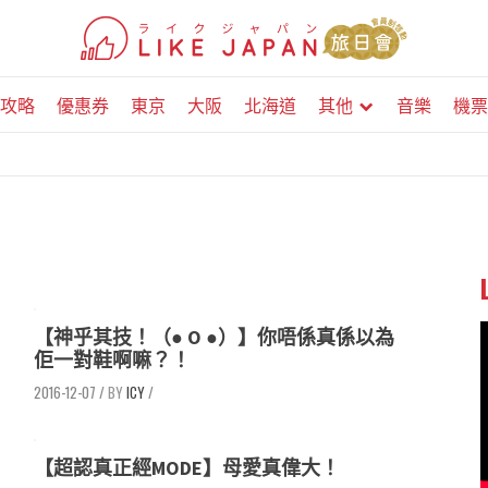
攻略
優惠券
東京
大阪
北海道
其他
音樂
機票
【神乎其技！（● O ●）】你唔係真係以為
佢一對鞋啊嘛？！
2016-12-07
/
ICY
/
【超認真正經MODE】母愛真偉大！