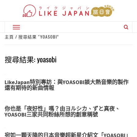
Skip
to
content
Primary
Menu
主頁
搜尋結果 “YOASOBI”
搜尋結果:
yoasobi
LikeJapan特別專訪：與YOASOBI談大熱音樂的製作
還有期待的新曲情報
你也是「夜好性」嗎？由ヨルシカ、ずと真夜、
YOASOBI三家共同粉絲所想的創意稱號
宛如一顆天降的日本音樂超新星介紹文「YOASOBI」