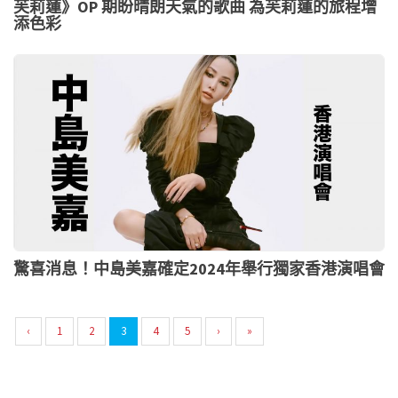
芙莉蓮》OP 期盼晴朗天氣的歌曲 為芙莉蓮的旅程增
添色彩
驚喜消息！中島美嘉確定2024年舉行獨家香港演唱會
‹
1
2
3
4
5
›
»