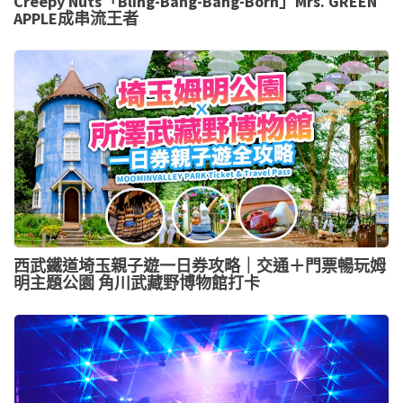
Creepy Nuts「Bling-Bang-Bang-Born」Mrs. GREEN
APPLE成串流王者
西武鐵道埼玉親子遊一日券攻略｜交通＋門票暢玩姆
明主題公園 角川武藏野博物館打卡