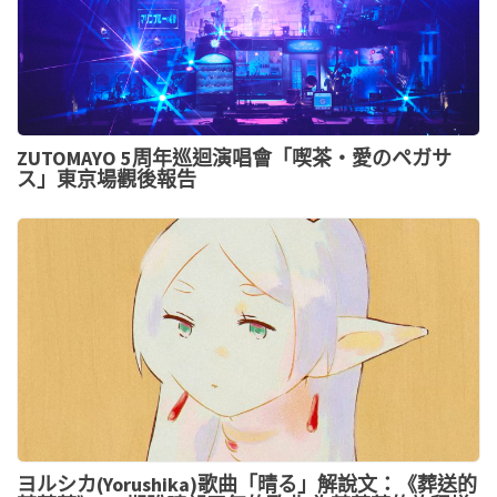
ZUTOMAYO 5周年巡迴演唱會「喫茶・愛のペガサ
ス」東京場觀後報告
ヨルシカ(Yorushika)歌曲「晴る」解說文：《葬送的