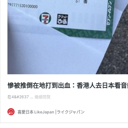
慘被推倒在地打到出血：香港人去日本看音樂會
慘
在4&#2637 …
繼續閱覽
被
推
喜愛日本 LikeJapan |ライクジャパン
倒
在
地