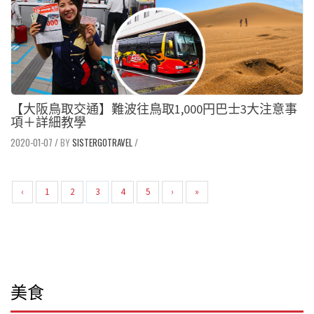
【大阪鳥取交通】難波往鳥取1,000円巴士3大注意事
項＋詳細教學
2020-01-07
/
SISTERGOTRAVEL
/
‹
1
2
3
4
5
›
»
美食