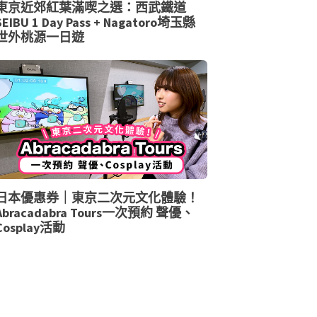
東京近郊紅葉滿喫之選：西武鐵道
SEIBU 1 Day Pass + Nagatoro埼玉縣
世外桃源一日遊
日本優惠券｜東京二次元文化體驗！
Abracadabra Tours一次預約 聲優、
Cosplay活動