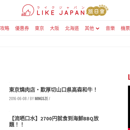
攻略
優惠券
東京
大阪
北海道
其他
音樂
機票
東京燒肉店・歎厚切山口県高森和牛！
2016-06-08
/
MINGSZE
/
【流哂口水】2700円就食到海鮮BBQ放
題！！