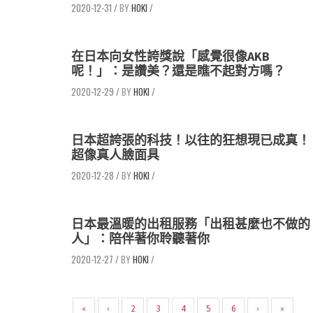
2020-12-31
/
HOKI
/
在日本向女性誇獎說「感覺很像AKB
呢！」：是讚美？還是瞧不起對方嗎？
2020-12-29
/
HOKI
/
日本超誇張的科技！以往的狂想現已成真！
超像真人臉面具
2020-12-28
/
HOKI
/
日本最溫暖的出租服務「出租甚麼也不做的
人」：陪伴著你聆聽著你
2020-12-27
/
HOKI
/
«
‹
2
3
4
5
6
›
»