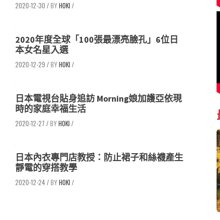
2020-12-30
/
HOKI
/
2020年度全球「100張最漂亮臉孔」6位日
本女名星入選
2020-12-29
/
HOKI
/
日本電視台貼身追訪 Morning娘加護亞依現
時的家庭幸福生活
2020-12-27
/
HOKI
/
日本內衣專門店教授：防止裙子和絲襪產生
靜電的穿搭教學
2020-12-24
/
HOKI
/