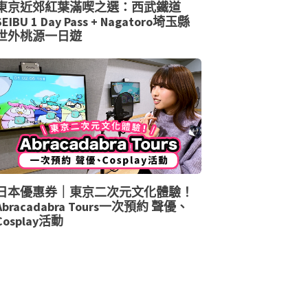
東京近郊紅葉滿喫之選：西武鐵道
SEIBU 1 Day Pass + Nagatoro埼玉縣
世外桃源一日遊
日本優惠券｜東京二次元文化體驗！
Abracadabra Tours一次預約 聲優、
Cosplay活動