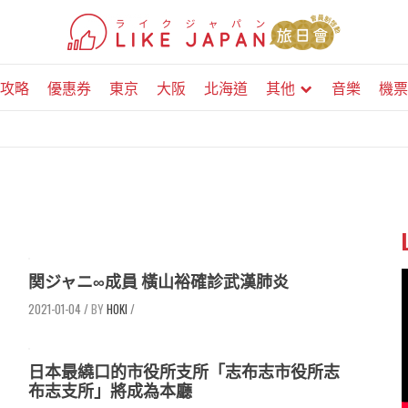
攻略
優惠券
東京
大阪
北海道
其他
音樂
機票
関ジャニ∞成員 橫山裕確診武漢肺炎
2021-01-04
/
HOKI
/
日本最繞口的市役所支所「志布志市役所志
布志支所」將成為本廳