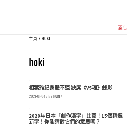
Skip
to
content
酒店
主頁
HOKI
hoki
相葉雅紀身體不適 缺席《VS魂》錄影
2021-01-04
/
HOKI
/
2020年日本「創作漢字」比賽！15個精選
新字！你能猜對它們的意思嗎？