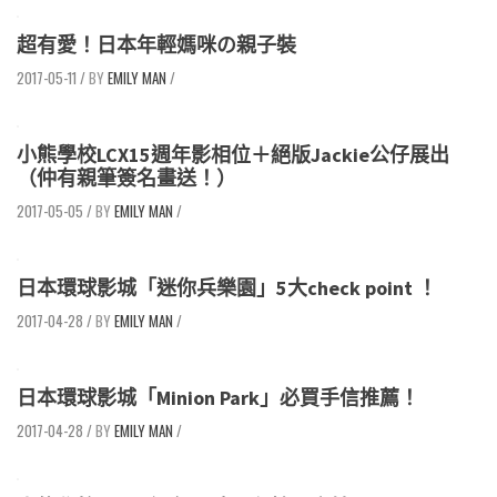
超有愛！日本年輕媽咪の親子裝
2017-05-11
/
EMILY MAN
/
小熊學校LCX15週年影相位＋絕版Jackie公仔展出
（仲有親筆簽名畫送！）
2017-05-05
/
EMILY MAN
/
日本環球影城「迷你兵樂園」5大check point ！
2017-04-28
/
EMILY MAN
/
日本環球影城「Minion Park」必買手信推薦！
2017-04-28
/
EMILY MAN
/