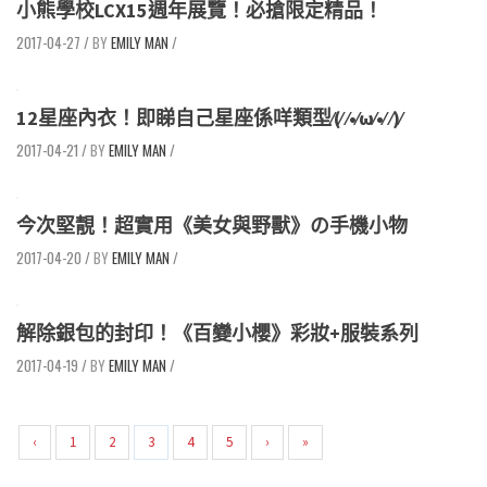
小熊學校LCX15週年展覽！必搶限定精品！
2017-04-27
/
EMILY MAN
/
12星座內衣！即睇自己星座係咩類型⁄(⁄ ⁄•⁄ω⁄•⁄ ⁄)⁄
2017-04-21
/
EMILY MAN
/
今次堅靚！超實用《美女與野獸》の手機小物
2017-04-20
/
EMILY MAN
/
解除銀包的封印！《百變小櫻》彩妝+服裝系列
2017-04-19
/
EMILY MAN
/
‹
1
2
3
4
5
›
»