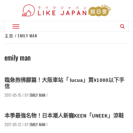
Skip
to
content
Primary
Menu
主頁
EMILY MAN
emily man
臨急抱彿腳篇！大阪車站「 lucua」買¥1000以下手
信
2017-05-15
/
EMILY MAN
/
本季最強名物！日本潮人新寵KEEN「UNEEK」涼鞋
2017-05-12
/
EMILY MAN
/