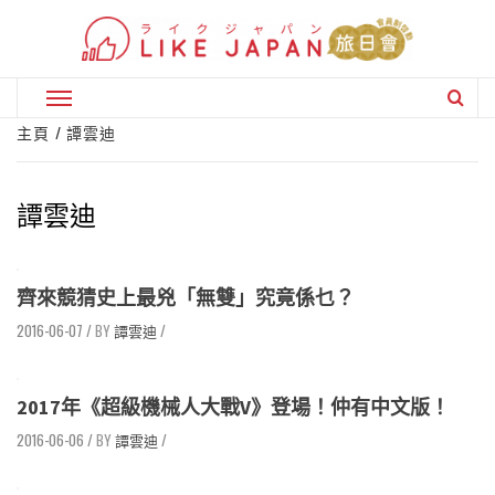
Skip
to
content
Primary
Menu
主頁
譚雲迪
譚雲迪
齊來競猜史上最兇「無雙」究竟係乜？
2016-06-07
/
譚雲迪
/
2017年《超級機械人大戰V》登場！仲有中文版！
2016-06-06
/
譚雲迪
/