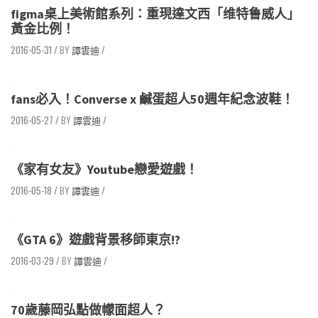
figma桌上美術館系列：重現達文西「维特鲁威人」
黃金比例！
2016-05-31
/
譚雲迪
/
fans必入！Converse x 鹹蛋超人50週年紀念波鞋！
2016-05-27
/
譚雲迪
/
《家有女友》Youtube戀愛遊戲！
2016-05-18
/
譚雲迪
/
《GTA 6》遊戲背景移師東京!?
2016-03-29
/
譚雲迪
/
70歲藤岡弘點做幪面超人？