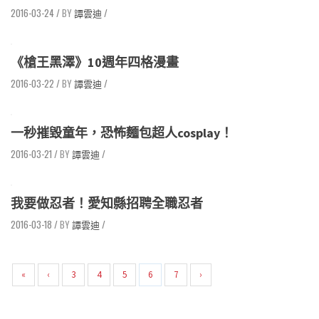
2016-03-24
/
譚雲迪
/
《槍王黑澤》10週年四格漫畫
2016-03-22
/
譚雲迪
/
一秒摧毀童年，恐怖麵包超人cosplay！
2016-03-21
/
譚雲迪
/
我要做忍者！愛知縣招聘全職忍者
2016-03-18
/
譚雲迪
/
«
‹
3
4
5
6
7
›