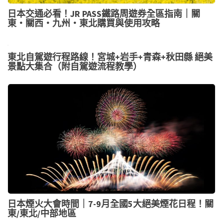
日本交通必看！JR PASS鐵路周遊券全區指南｜關
東・關西・九州・東北購買與使用攻略
東北自駕遊行程路線！宮城+岩手+青森+秋田縣 絕美
景點大集合（附自駕遊流程教學）
日本煙火大會時間｜7-9月全國5大絕美煙花日程！關
東/東北/中部地區