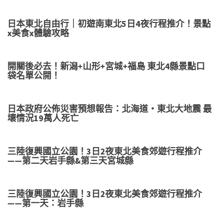
日本東北自由行｜初遊南東北5日4夜行程推介！景點
x美食x體驗攻略
開關後必去！新潟+山形+宮城+福島 東北4縣景點口
袋名單公開！
日本政府公佈災害預想報告：北海道・東北大地震 最
壞情況19萬人死亡
三陸復興國立公園！3日2夜東北美食郊遊行程推介
——第二天岩手縣&第三天宮城縣
三陸復興國立公園！3日2夜東北美食郊遊行程推介
——第一天：岩手縣