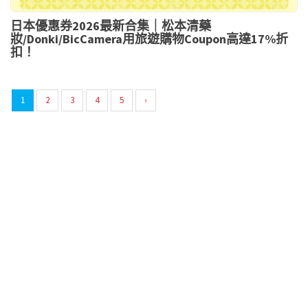
日本優惠券2026最新合集｜松本清藥
妝/Donki/BicCamera用旅遊購物Coupon高達17%折
扣！
1
2
3
4
5
›