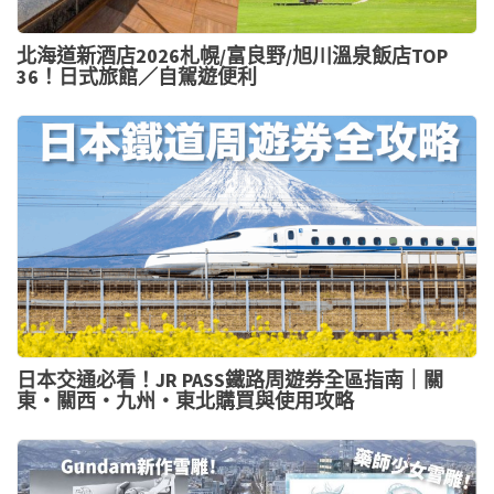
北海道新酒店2026札幌/富良野/旭川溫泉飯店TOP
36！日式旅館／自駕遊便利
日本交通必看！JR PASS鐵路周遊券全區指南｜關
東・關西・九州・東北購買與使用攻略