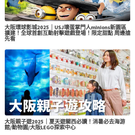
大阪環球影城2025｜USJ壞蛋掌門人minions新園區
擴建！全球首創互動射擊遊戲登場！限定甜點 周邊搶
先看
大阪親子遊2025｜夏天遊關西必讀！消暑必去海游
館/動物園/大阪LEGO探索中心