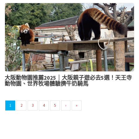
大阪動物園推薦2025｜大阪親子遊必去5選！天王寺
動物園、世界牧場體驗擠牛奶騎馬
1
2
3
4
5
›
»