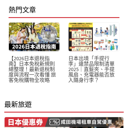
熱門文章
日本出境「手提行
【2026日本退稅指
李」違禁品限制清單
南】日本免稅新規則
2025｜直髮夾、手提
總整理！最新退稅制
風扇、充電器能否放
度與流程一次看懂 旅
入隨身行李？
客免稅購物全攻略
最新旅遊