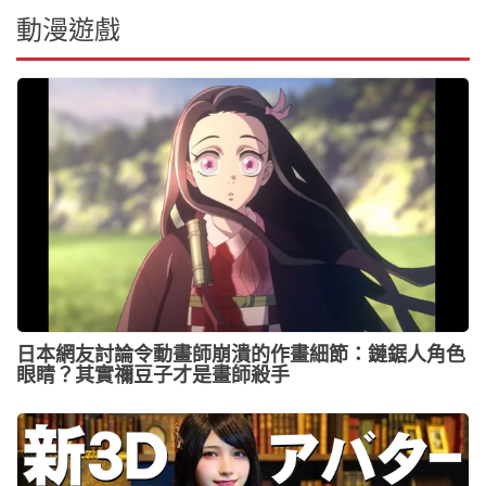
動漫遊戲
日本網友討論令動畫師崩潰的作畫細節：鏈鋸人角色
眼睛？其實禰豆子才是畫師殺手