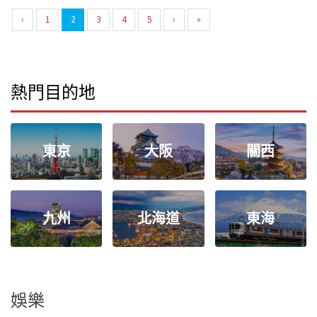
‹
1
2
3
4
5
›
»
熱門目的地
東京
大阪
關西
九州
北海道
東海
娛樂