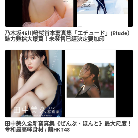
乃木坂46川﨑桜首本寫真集「エチュード」(Etude）
魅力難擋大爆買！未發售已經決定要加印
田中美久全新寫真集《ぜんぶ、ほんと》最大尺度！
令和最高峰身材 / 前HKT48