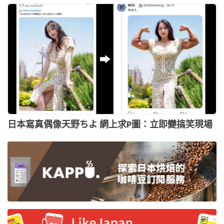
日本寫真偶像天野ちよ 網上求P圖：立即變搞笑現場