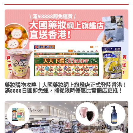
藥妝購物攻略｜大國藥妝網上旗艦店正式登陸香港！
滿8888日圓即免運，捕捉限時優惠比實體店更抵！