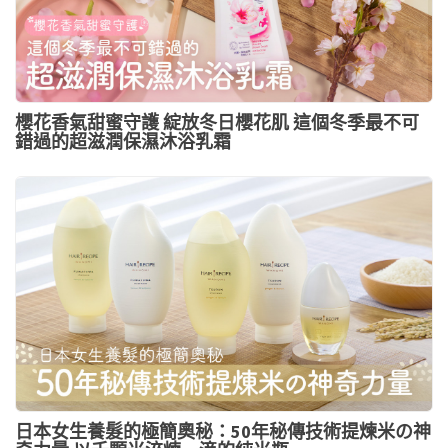
櫻花香氣甜蜜守護 綻放冬日櫻花肌 這個冬季最不可
錯過的超滋潤保濕沐浴乳霜
日本女生養髮的極簡奧秘：50年秘傳技術提煉米の神