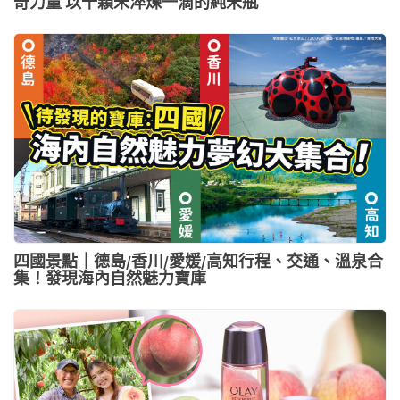
奇力量 以千顆米淬煉一滴的純米瓶
四國景點｜德島/香川/愛媛/高知行程、交通、溫泉合
集！發現海內自然魅力寶庫